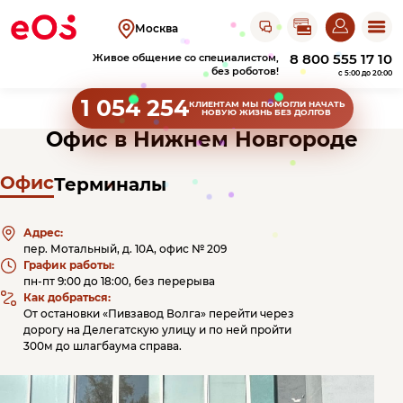
Открыть чат с ЭОС
Москва
8 800 555 17 10
Живое общение со специалистом,
без роботов!
c 5:00 до 20:00
1 054 254
КЛИЕНТАМ
МЫ ПОМОГЛИ НАЧАТЬ
НОВУЮ ЖИЗНЬ БЕЗ ДОЛГОВ
Клиентам
Офис в Нижнем Новгороде
Оплатить
Офис
Терминалы
Узнать задолженность
задолженность
Пришел исполнительный лист
Акции прощения
Адрес:
Оплатить на сайте
О компании
Личный кабинет
пер. Мотальный, д. 10А, офис № 209
Оплатить в
ЛК
Получить справку
График работы:
Оплатить в СберБанк Онлайн
пн-пт 9:00 до 18:00, без перерыва
Об ЭОС Россия
Контакты
Как добраться:
История компании
От остановки «Пивзавод Волга» перейти через
Оплатить в терминале
Найти работу
дорогу на Делегатскую улицу и по ней пройти
Оплатить в магазине
Адреса офисов
Сайт для юридических лиц
300м до шлагбаума справа.
Повысить финграмотность
Карьера в ЭОС
и терминалов
Анонимный звонок
Документы
Реквизиты
Оплатить в банке
Вернуться в ЭОС