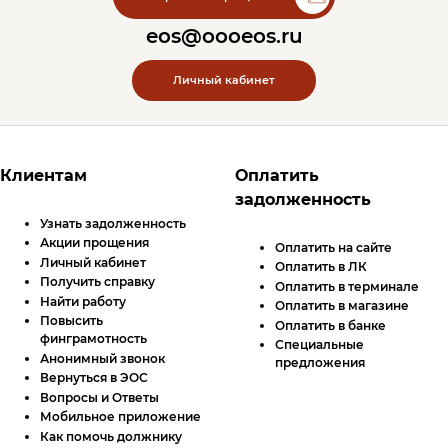
eos@oooeos.ru
Личный кабинет
Футер сайта
Клиентам
Оплатить
задолженность
Узнать задолженность
Акции прощения
Оплатить на сайте
Личный кабинет
Оплатить в
ЛК
Получить справку
Оплатить в терминале
Найти работу
Оплатить в магазине
Повысить
Оплатить в банке
финграмотность
Специальные
Анонимный звонок
предложения
Вернуться в ЭОС
Вопросы и Ответы
Мобильное приложение
Как помочь должнику