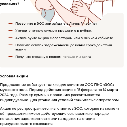
Специальные предложения
Поднять кредитный рейтинг
условиях?
Горячая линия
8 800 555 17 10
c 5:00 до 20:00
Анонимный звонок
Вопросы и Ответы
8 800 775 02 04
c 8:00 до 17:00
Позвоните в ЭОС или зайдите в Личный кабинет
Мобильное приложение
Звонок юристу
(судебная стадия взыскания)
Уточните точную сумму к прощению в рублях
Как помочь должнику
8 800 555 98 17
c 5:00 до 18:00
Отзывы
Активируйте акцию с оператором или в Личном кабинете
ЭОС в СМИ
Погасите остаток задолженности до конца срока действия
Юридический адрес:
акции
117638, г. Москва, ул. Одесская,
Получите справку о полном погашении долга
д. 2, помещение 1/12
Отправить обращение
Условия акции
Предложение действует только для клиентов ООО ПКО «ЭОС»
eos@oooeos.ru
мужского пола. Период действия акции: с 15 февраля по 14 марта
2024 года. Размер суммы к прощению рассчитывается
индивидуально. Для уточнения условий свяжитесь с оператором.
Акция не распространяется на клиентов ЭОС, которые на момент
её проведения имеют действующие соглашения о порядке
погашения задолженности или находятся на стадии
принудительного взыскания.