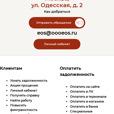
ул. Одесская, д. 2
Как добраться
Контакты ЭОС
Отправить обращение
eos@oooeos.ru
Личный кабинет
Футер сайта
Клиентам
Оплатить
задолженность
Узнать задолженность
Акции прощения
Оплатить на сайте
Личный кабинет
Оплатить в
ЛК
Получить справку
Оплатить в терминале
Найти работу
Оплатить в магазине
Повысить
Оплатить в банке
финграмотность
Специальные