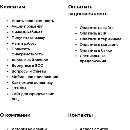
Футер сайта
Клиентам
Оплатить
задолженность
Узнать задолженность
Акции прощения
Оплатить на сайте
Личный кабинет
Оплатить в
ЛК
Получить справку
Оплатить в терминале
Найти работу
Оплатить в магазине
Повысить
Оплатить в банке
финграмотность
Специальные
Анонимный звонок
предложения
Вернуться в ЭОС
Вопросы и Ответы
Мобильное приложение
Как помочь должнику
Отзывы
Сайт для юридических
лиц
О компании
Контакты
История компании
Адреса офисов