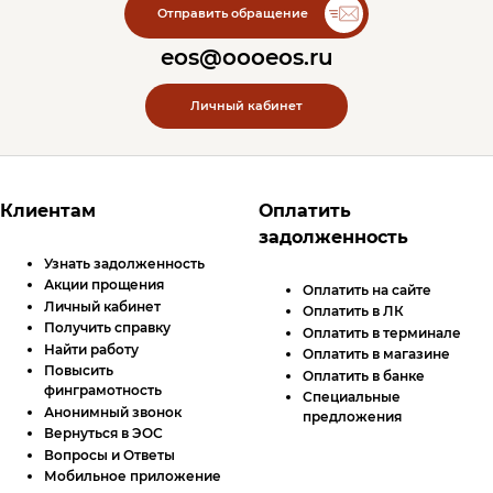
Отправить обращение
eos@oooeos.ru
Личный кабинет
Футер сайта
Клиентам
Оплатить
задолженность
Узнать задолженность
Акции прощения
Оплатить на сайте
Личный кабинет
Оплатить в
ЛК
Получить справку
Оплатить в терминале
Найти работу
Оплатить в магазине
Повысить
Оплатить в банке
финграмотность
Специальные
Анонимный звонок
предложения
Вернуться в ЭОС
Вопросы и Ответы
Мобильное приложение