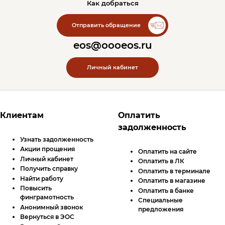
Как добраться
Контакты ЭОС
Отправить обращение
eos@oooeos.ru
Личный кабинет
Футер сайта
Клиентам
Оплатить
задолженность
Узнать задолженность
Акции прощения
Оплатить на сайте
Личный кабинет
Оплатить в
ЛК
Получить справку
Оплатить в терминале
Найти работу
Оплатить в магазине
Повысить
Оплатить в банке
финграмотность
Специальные
Анонимный звонок
предложения
Вернуться в ЭОС