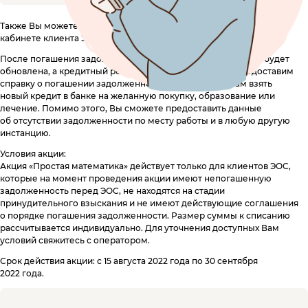
Специальные предложения
Поднять кредитный рейтинг
Горячая линия
Также Вы можете самостоятельно активировать акцию в Личном
8 800 555 17 10
c 5:00 до 20:00
кабинете клиента ЭОС.
Анонимный звонок
Вопросы и Ответы
8 800 775 02 04
c 8:00 до 17:00
После погашения задолженности Ваша кредитная история будет
Мобильное приложение
обновлена, а кредитный рейтинг улучшен. Также мы предоставим
Звонок юристу
(судебная стадия взыскания)
Как помочь должнику
справку о погашении задолженности. Это поможет Вам взять
8 800 555 98 17
c 5:00 до 18:00
Отзывы
новый кредит в банке на желанную покупку, образование или
ЭОС в СМИ
лечение. Помимо этого, Вы сможете предоставить данные
Юридический адрес:
об отсутствии задолженности по месту работы и в любую другую
инстанцию.
117638, г. Москва, ул. Одесская,
д. 2, помещение 1/12
Условия акции:
Акция «Простая математика» действует только для клиентов ЭОС,
Отправить обращение
которые на момент проведения акции имеют непогашенную
задолженность перед ЭОС, не находятся на стадии
принудительного взыскания и не имеют действующие соглашения
eos@oooeos.ru
о порядке погашения задолженности. Размер суммы к списанию
рассчитывается индивидуально. Для уточнения доступных Вам
условий свяжитесь с оператором.
Срок действия акции: с 15 августа 2022 года по 30 сентября
2022 года.