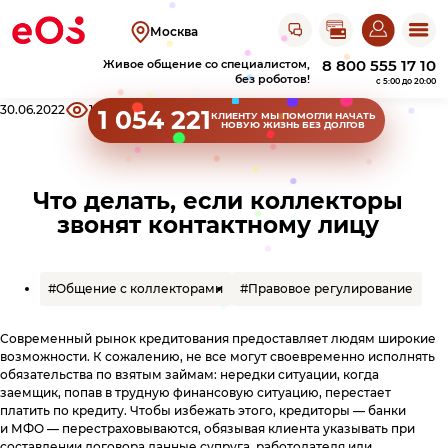
Открыть чат с ЭОС
Москва
8 800 555 17 10
Живое общение со специалистом,
без роботов!
c 5:00 до 20:00
Хлебные крошки сайта
30.06.2022
19948
Поделиться
1 054 221
КЛИЕНТУ
МЫ ПОМОГЛИ НАЧАТЬ
НОВУЮ ЖИЗНЬ БЕЗ ДОЛГОВ
Клиентам
Оплатить
Что делать, если коллекторы
Узнать задолженность
задолженность
звонят контактному лицу
Пришел исполнительный лист
Акции прощения
Оплатить на сайте
О компании
Личный кабинет
Оплатить в
ЛК
#Общение с коллекторами
#Правовое регулирование
Получить справку
Оплатить в СберБанк Онлайн
Об ЭОС Россия
Контакты
Современный рынок кредитования предоставляет людям широкие
История компании
Оплатить в терминале
возможности. К сожалению, не все могут своевременно исполнять
Найти работу
обязательства по взятым займам: нередки ситуации, когда
Оплатить в магазине
Адреса офисов
Сайт для юридических лиц
Повысить финграмотность
Карьера в ЭОС
заемщик, попав в трудную финансовую ситуацию, перестает
и терминалов
Анонимный звонок
платить по кредиту. Чтобы избежать этого, кредиторы — банки
Документы
Реквизиты
Оплатить в банке
Вернуться в ЭОС
и МФО — перестраховываются, обязывая клиента указывать при
составлении договора данные супруга, работодателя или