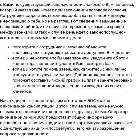
с Вами по существующей задолженности знакомого Вам человека,
который указал Ваш номер при заключении договора согласия.
Сотрудники корректны, вежливы, сообщают всю необходимую
информацию о себе, но не разглашают сведения, защищенные
банковской тайной, и не нарушают временных рамок и сроков
между звонками. В таком случае речь идет о законопослушном
агентстве, с которым можно иметь дело:
поговорите с сотрудником, вежливо объясните
сложившуюся ситуацию, проясните доступные Вам детали;
если Вы не хотите, чтобы Вам звонили, уведомите об этом
коллектора, попросите удалить Ваш номер из базы;
если Вы хотите помочь заемщику, свяжитесь с ним лично
и обсудите текущую ситуацию. Добропорядочное агентство
поможет составить гибкий график выплат и заинтересовано
в полном погашении задолженности каждого из своих
клиентов.
Начать диалог с коллекторским агентством ЭОС можно
с анонимной консультации. В этом случае заемщику не нужно
называть свое имя или предоставлять другие данные. Оператор
анонимной линии ЭОС предоставит общую информацию
о способах погашения кредита на комфортных условиях, расскажет
о действующих акциях и посоветует, с чего начать разрешение
вопроса задолженности.