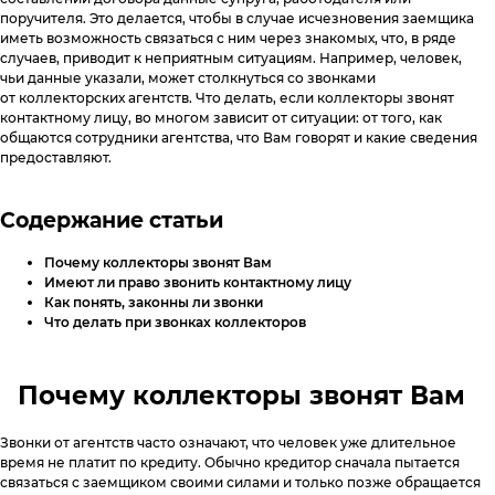
Специальные предложения
Поднять кредитный рейтинг
поручителя. Это делается, чтобы в случае исчезновения заемщика
Горячая линия
иметь возможность связаться с ним через знакомых, что, в ряде
8 800 555 17 10
c 5:00 до 20:00
случаев, приводит к неприятным ситуациям. Например, человек,
Анонимный звонок
Вопросы и Ответы
чьи данные указали, может столкнуться со звонками
8 800 775 02 04
c 8:00 до 17:00
от коллекторских агентств. Что делать, если коллекторы звонят
Мобильное приложение
Звонок юристу
(судебная стадия взыскания)
контактному лицу, во многом зависит от ситуации: от того, как
Как помочь должнику
общаются сотрудники агентства, что Вам говорят и какие сведения
8 800 555 98 17
c 5:00 до 18:00
Отзывы
предоставляют.
ЭОС в СМИ
Юридический адрес:
Содержание статьи
117638, г. Москва, ул. Одесская,
д. 2, помещение 1/12
Почему коллекторы звонят Вам
Отправить обращение
Имеют ли право звонить контактному лицу
Как понять, законны ли звонки
Что делать при звонках коллекторов
eos@oooeos.ru
Почему коллекторы звонят Вам
Звонки от агентств часто означают, что человек уже длительное
время не платит по кредиту. Обычно кредитор сначала пытается
связаться с заемщиком своими силами и только позже обращается