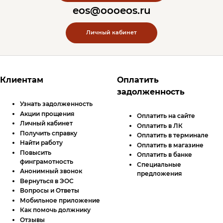
eos@oooeos.ru
Личный кабинет
Футер сайта
Клиентам
Оплатить
задолженность
Узнать задолженность
Акции прощения
Оплатить на сайте
Личный кабинет
Оплатить в
ЛК
Получить справку
Оплатить в терминале
Найти работу
Оплатить в магазине
Повысить
Оплатить в банке
финграмотность
Специальные
Анонимный звонок
предложения
Вернуться в ЭОС
Вопросы и Ответы
Мобильное приложение
Как помочь должнику
Отзывы