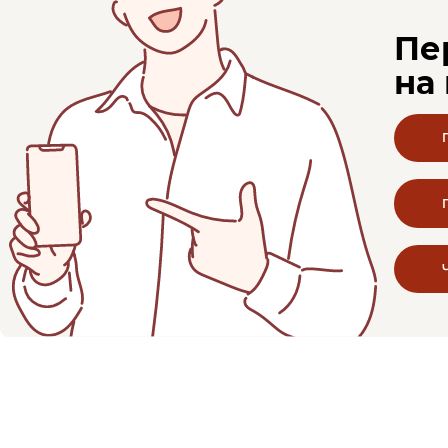
Пе
на