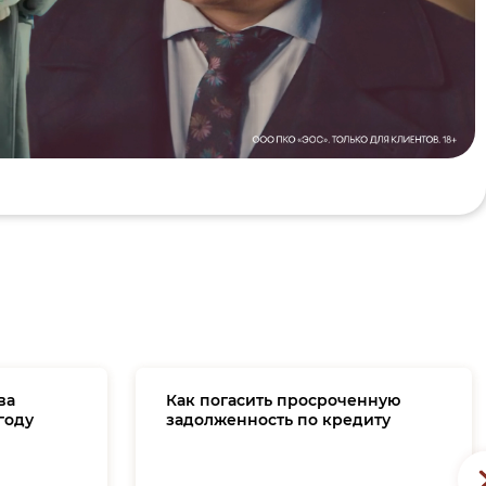
ва
Как погасить просроченную
году
задолженность по кредиту