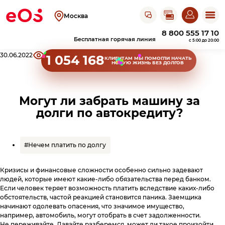
Открыть чат с ЭОС
Москва
8 800 555 17 10
Бесплатная горячая линия
c 5:00 до 20:00
Хлебные крошки сайта
30.06.2022
34619
Поделиться
1 054 168
КЛИЕНТАМ
МЫ ПОМОГЛИ НАЧАТЬ
НОВУЮ ЖИЗНЬ БЕЗ ДОЛГОВ
Клиентам
Оплатить
Могут ли забрать машину за
Узнать задолженность
задолженность
долги по автокредиту?
Пришел исполнительный лист
Акции прощения
Оплатить на сайте
О компании
Личный кабинет
Оплатить в
ЛК
#Нечем платить по долгу
Получить справку
Оплатить в СберБанк Онлайн
Об ЭОС Россия
Контакты
Кризисы и финансовые сложности особенно сильно задевают
История компании
Оплатить в терминале
людей, которые имеют какие-либо обязательства перед банком.
Найти работу
Если человек теряет возможность платить вследствие каких-либо
Оплатить в магазине
Адреса офисов
Сайт для юридических лиц
Повысить финграмотность
Карьера в ЭОС
обстоятельств, частой реакцией становится паника. Заемщика
и терминалов
Анонимный звонок
начинают одолевать опасения, что значимое имущество,
Документы
Реквизиты
Оплатить в банке
Вернуться в ЭОС
например, автомобиль, могут отобрать в счет задолженности.
Не переживайте. Давайте разберемся, может ли такое произойти