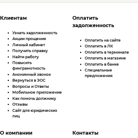
Футер сайта
Клиентам
Оплатить
задолженность
Узнать задолженность
Акции прощения
Оплатить на сайте
Личный кабинет
Оплатить в
ЛК
Получить справку
Оплатить в терминале
Найти работу
Оплатить в магазине
Повысить
Оплатить в банке
финграмотность
Специальные
Анонимный звонок
предложения
Вернуться в ЭОС
Вопросы и Ответы
Мобильное приложение
Как помочь должнику
Отзывы
Сайт для юридических
лиц
О компании
Контакты