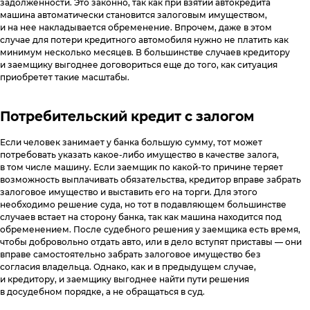
задолженности. Это законно, так как при взятии автокредита
машина автоматически становится залоговым имуществом,
и на нее накладывается обременение. Впрочем, даже в этом
случае для потери кредитного автомобиля нужно не платить как
минимум несколько месяцев. В большинстве случаев кредитору
и заемщику выгоднее договориться еще до того, как ситуация
приобретет такие масштабы.
Потребительский кредит с залогом
Если человек занимает у банка большую сумму, тот может
потребовать указать какое-либо имущество в качестве залога,
в том числе машину. Если заемщик по какой-то причине теряет
возможность выплачивать обязательства, кредитор вправе забрать
залоговое имущество и выставить его на торги. Для этого
необходимо решение суда, но тот в подавляющем большинстве
случаев встает на сторону банка, так как машина находится под
обременением. После судебного решения у заемщика есть время,
чтобы добровольно отдать авто, или в дело вступят приставы — они
вправе самостоятельно забрать залоговое имущество без
согласия владельца. Однако, как и в предыдущем случае,
и кредитору, и заемщику выгоднее найти пути решения
в досудебном порядке, а не обращаться в суд.