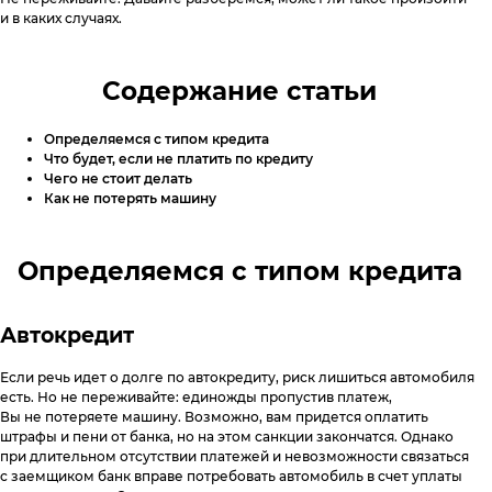
Специальные предложения
Поднять кредитный рейтинг
и в каких случаях.
Горячая линия
8 800 555 17 10
c 5:00 до 20:00
Анонимный звонок
Вопросы и Ответы
Содержание статьи
8 800 775 02 04
c 8:00 до 17:00
Мобильное приложение
Звонок юристу
(судебная стадия взыскания)
Как помочь должнику
8 800 555 98 17
c 5:00 до 18:00
Определяемся с типом кредита
Отзывы
Что будет, если не платить по кредиту
ЭОС в СМИ
Чего не стоит делать
Юридический адрес:
Как не потерять машину
117638, г. Москва, ул. Одесская,
д. 2, помещение 1/12
Определяемся с типом кредита
Отправить обращение
Автокредит
eos@oooeos.ru
Если речь идет о долге по автокредиту, риск лишиться автомобиля
есть. Но не переживайте: единожды пропустив платеж,
Вы не потеряете машину. Возможно, вам придется оплатить
штрафы и пени от банка, но на этом санкции закончатся. Однако
при длительном отсутствии платежей и невозможности связаться
с заемщиком банк вправе потребовать автомобиль в счет уплаты