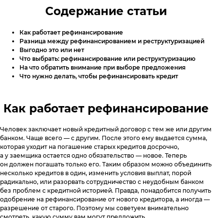
Специальные предложения
Поднять кредитный рейтинг
Содержание статьи
Горячая линия
8 800 555 17 10
c 5:00 до 20:00
Анонимный звонок
Как работает рефинансирование
Вопросы и Ответы
8 800 775 02 04
c 8:00 до 17:00
Разница между рефинансированием и реструктуризацией
Мобильное приложение
Выгодно это или нет
Звонок юристу
(судебная стадия взыскания)
Как помочь должнику
Что выбрать: рефинансирование или реструктуризацию
8 800 555 98 17
c 5:00 до 18:00
Отзывы
На что обратить внимание при выборе предложения
ЭОС в СМИ
Что нужно делать, чтобы рефинансировать кредит
Юридический адрес:
117638, г. Москва, ул. Одесская,
Как работает рефинансирование
д. 2, помещение 1/12
Отправить обращение
Человек заключает новый кредитный договор с тем же или другим
банком. Чаще всего — с другим. После этого ему выдается сумма,
которая уходит на погашение старых кредитов досрочно,
eos@oooeos.ru
а у заемщика остается одно обязательство — новое. Теперь
он должен погашать только его. Таким образом можно объединить
несколько кредитов в один, изменить условия выплат, порой
радикально, или разорвать сотрудничество с неудобным банком
без проблем с кредитной историей. Правда, понадобится получить
одобрение на рефинансирование от нового кредитора, а иногда —
разрешение от старого. Поэтому мы советуем внимательно
смотреть, какую сумму вам могут предложить.