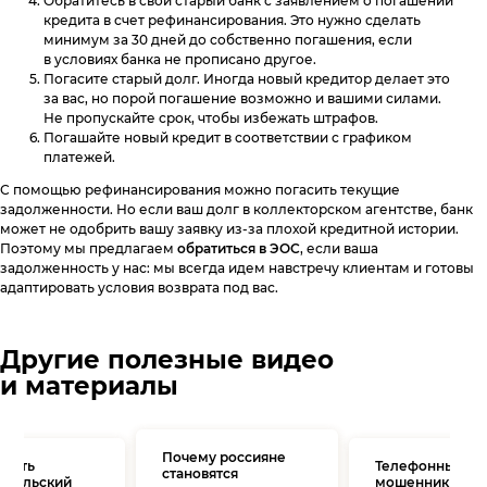
Обратитесь в свой старый банк с заявлением о погашении
кредита в счет рефинансирования. Это нужно сделать
минимум за 30 дней до собственно погашения, если
в условиях банка не прописано другое.
Погасите старый долг. Иногда новый кредитор делает это
за вас, но порой погашение возможно и вашими силами.
Не пропускайте срок, чтобы избежать штрафов.
Погашайте новый кредит в соответствии с графиком
платежей.
С помощью рефинансирования можно погасить текущие
задолженности. Но если ваш долг в коллекторском агентстве, банк
может не одобрить вашу заявку из-за плохой кредитной истории.
Поэтому мы предлагаем
обратиться в ЭОС
, если ваша
задолженность у нас: мы всегда идем навстречу клиентам и готовы
адаптировать условия возврата под вас.
Другие полезные видео
и материалы
Почему россияне
брать
Телефонные
становятся
ительский
мошенники: ка