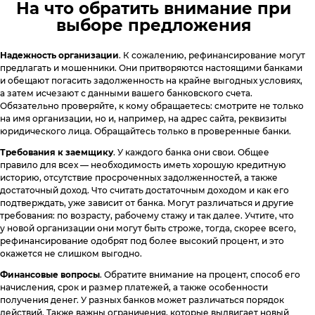
На что обратить внимание при
выборе предложения
Надежность организации
. К сожалению, рефинансирование могут
предлагать и мошенники. Они притворяются настоящими банками
и обещают погасить задолженность на крайне выгодных условиях,
а затем исчезают с данными вашего банковского счета.
Обязательно проверяйте, к кому обращаетесь: смотрите не только
на имя организации, но и, например, на адрес сайта, реквизиты
юридического лица. Обращайтесь только в проверенные банки.
Требования к заемщику
. У каждого банка они свои. Общее
правило для всех — необходимость иметь хорошую кредитную
историю, отсутствие просроченных задолженностей, а также
достаточный доход. Что считать достаточным доходом и как его
подтверждать, уже зависит от банка. Могут различаться и другие
требования: по возрасту, рабочему стажу и так далее. Учтите, что
у новой организации они могут быть строже, тогда, скорее всего,
рефинансирование одобрят под более высокий процент, и это
окажется не слишком выгодно.
Финансовые вопросы
. Обратите внимание на процент, способ его
начисления, срок и размер платежей, а также особенности
получения денег. У разных банков может различаться порядок
действий. Также важны ограничения, которые выдвигает новый