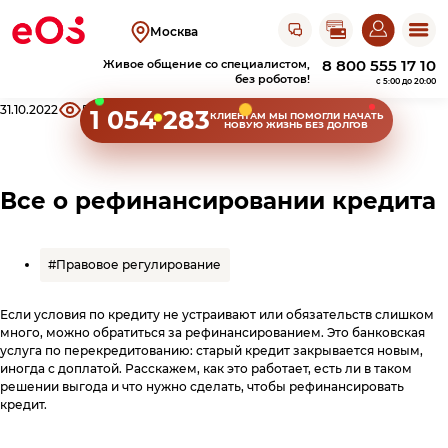
Открыть чат с ЭОС
Москва
8 800 555 17 10
Живое общение со специалистом,
без роботов!
c 5:00 до 20:00
Хлебные крошки сайта
31.10.2022
5058
Поделиться
1 054 283
КЛИЕНТАМ
МЫ ПОМОГЛИ НАЧАТЬ
НОВУЮ ЖИЗНЬ БЕЗ ДОЛГОВ
Клиентам
Оплатить
Все о рефинансировании кредита
Узнать задолженность
задолженность
Пришел исполнительный лист
Акции прощения
#Правовое регулирование
Оплатить на сайте
О компании
Личный кабинет
Оплатить в
ЛК
Получить справку
Оплатить в СберБанк Онлайн
Если условия по кредиту не устраивают или обязательств слишком
Об ЭОС Россия
Контакты
много, можно обратиться за рефинансированием. Это банковская
История компании
услуга по перекредитованию: старый кредит закрывается новым,
Оплатить в терминале
Найти работу
иногда с доплатой. Расскажем, как это работает, есть ли в таком
Оплатить в магазине
Адреса офисов
Сайт для юридических лиц
Повысить финграмотность
решении выгода и что нужно сделать, чтобы рефинансировать
Карьера в ЭОС
и терминалов
кредит.
Анонимный звонок
Документы
Реквизиты
Оплатить в банке
Вернуться в ЭОС