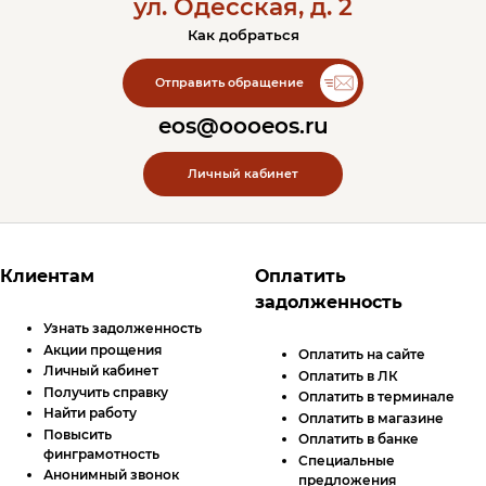
ул. Одесская, д. 2
Как добраться
Контакты ЭОС
Отправить обращение
eos@oooeos.ru
Личный кабинет
Футер сайта
Клиентам
Оплатить
задолженность
Узнать задолженность
Акции прощения
Оплатить на сайте
Личный кабинет
Оплатить в
ЛК
Получить справку
Оплатить в терминале
Найти работу
Оплатить в магазине
Повысить
Оплатить в банке
финграмотность
Специальные
Анонимный звонок
предложения