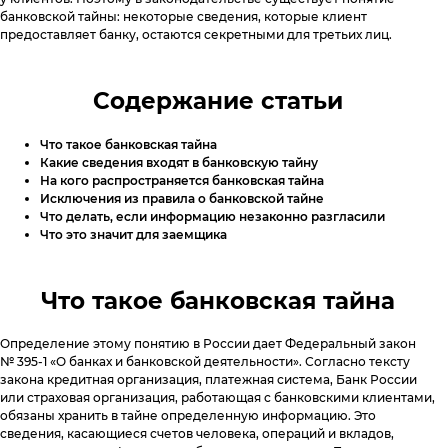
Специальные предложения
Поднять кредитный рейтинг
банковской тайны: некоторые сведения, которые клиент
Горячая линия
предоставляет банку, остаются секретными для третьих лиц.
8 800 555 17 10
c 5:00 до 20:00
Анонимный звонок
Вопросы и Ответы
8 800 775 02 04
c 8:00 до 17:00
Мобильное приложение
Содержание статьи
Звонок юристу
(судебная стадия взыскания)
Как помочь должнику
8 800 555 98 17
c 5:00 до 18:00
Отзывы
Что такое банковская тайна
ЭОС в СМИ
Какие сведения входят в банковскую тайну
Юридический адрес:
На кого распространяется банковская тайна
117638, г. Москва, ул. Одесская,
Исключения из правила о банковской тайне
Что делать, если информацию незаконно разгласили
д. 2, помещение 1/12
Что это значит для заемщика
Отправить обращение
Что такое банковская тайна
eos@oooeos.ru
Определение этому понятию в России дает Федеральный закон
№ 395-1 «О банках и банковской деятельности». Согласно тексту
закона кредитная организация, платежная система, Банк России
или страховая организация, работающая с банковскими клиентами,
обязаны хранить в тайне определенную информацию. Это
сведения, касающиеся счетов человека, операций и вкладов,