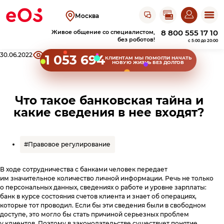
Открыть чат с ЭОС
Москва
8 800 555 17 10
Живое общение со специалистом,
без роботов!
c 5:00 до 20:00
Хлебные крошки сайта
30.06.2022
13293
Поделиться
1 053 694
КЛИЕНТАМ
МЫ ПОМОГЛИ НАЧАТЬ
НОВУЮ ЖИЗНЬ БЕЗ ДОЛГОВ
Клиентам
Оплатить
Что такое банковская тайна и
Узнать задолженность
задолженность
какие сведения в нее входят?
Пришел исполнительный лист
Акции прощения
Оплатить на сайте
О компании
Личный кабинет
Оплатить в
ЛК
#Правовое регулирование
Получить справку
Оплатить в СберБанк Онлайн
Об ЭОС Россия
Контакты
В ходе сотрудничества с банками человек передает
История компании
Оплатить в терминале
им значительное количество личной информации. Речь не только
Найти работу
о персональных данных, сведениях о работе и уровне зарплаты:
Оплатить в магазине
Адреса офисов
Сайт для юридических лиц
Повысить финграмотность
Карьера в ЭОС
банк в курсе состояния счетов клиента и знает об операциях,
и терминалов
Анонимный звонок
которые тот проводил. Если бы эти сведения были в свободном
Документы
Реквизиты
Оплатить в банке
Вернуться в ЭОС
доступе, это могло бы стать причиной серьезных проблем
у клиентов. Поэтому в законодательстве существует понятие