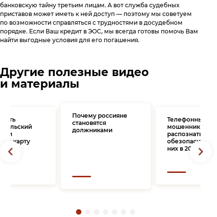
банковскую тайну третьим лицам. А вот служба судебных
приставов может иметь к ней доступ — поэтому мы советуем
по возможности справляться с трудностями в досудебном
порядке. Если Ваш кредит в ЭОС, мы всегда готовы помочь Вам
найти выгодные условия для его погашения.
Другие полезные видео
и материалы
Почему россияне
брать
Телефонные
становятся
ительский
мошенники: ка
должниками
 или
распознать и
ную карту
обезопасить се
них в 2025 году