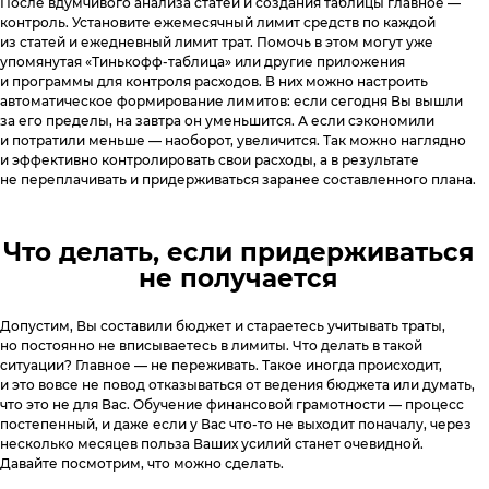
После вдумчивого анализа статей и создания таблицы главное —
контроль. Установите ежемесячный лимит средств по каждой
из статей и ежедневный лимит трат. Помочь в этом могут уже
упомянутая «Тинькофф-таблица» или другие приложения
и программы для контроля расходов. В них можно настроить
автоматическое формирование лимитов: если сегодня Вы вышли
за его пределы, на завтра он уменьшится. А если сэкономили
и потратили меньше — наоборот, увеличится. Так можно наглядно
и эффективно контролировать свои расходы, а в результате
не переплачивать и придерживаться заранее составленного плана.
Что делать, если придерживаться
не получается
Допустим, Вы составили бюджет и стараетесь учитывать траты,
но постоянно не вписываетесь в лимиты. Что делать в такой
ситуации? Главное — не переживать. Такое иногда происходит,
и это вовсе не повод отказываться от ведения бюджета или думать,
что это не для Вас. Обучение финансовой грамотности — процесс
постепенный, и даже если у Вас что-то не выходит поначалу, через
несколько месяцев польза Ваших усилий станет очевидной.
Давайте посмотрим, что можно сделать.