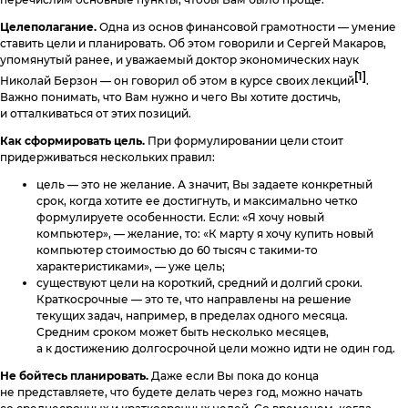
Целеполагание.
Одна из основ финансовой грамотности — умение
ставить цели и планировать. Об этом говорили и Сергей Макаров,
упомянутый ранее, и уважаемый доктор экономических наук
[1]
Николай Берзон — он говорил об этом в курсе своих лекций
.
Важно понимать, что Вам нужно и чего Вы хотите достичь,
и отталкиваться от этих позиций.
Как сформировать цель.
При формулировании цели стоит
придерживаться нескольких правил:
цель — это не желание. А значит, Вы задаете конкретный
срок, когда хотите ее достигнуть, и максимально четко
формулируете особенности. Если: «Я хочу новый
компьютер», — желание, то: «К марту я хочу купить новый
компьютер стоимостью до 60 тысяч с такими-то
характеристиками», — уже цель;
существуют цели на короткий, средний и долгий сроки.
Краткосрочные — это те, что направлены на решение
текущих задач, например, в пределах одного месяца.
Средним сроком может быть несколько месяцев,
а к достижению долгосрочной цели можно идти не один год.
Не бойтесь планировать.
Даже если Вы пока до конца
не представляете, что будете делать через год, можно начать