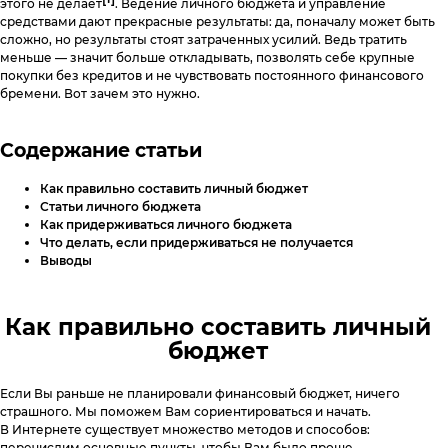
Специальные предложения
Поднять кредитный рейтинг
этого не делает
. Ведение личного бюджета и управление
Горячая линия
средствами дают прекрасные результаты: да, поначалу может быть
сложно, но результаты стоят затраченных усилий. Ведь тратить
8 800 555 17 10
c 5:00 до 20:00
меньше — значит больше откладывать, позволять себе крупные
Анонимный звонок
Вопросы и Ответы
покупки без кредитов и не чувствовать постоянного финансового
8 800 775 02 04
c 8:00 до 17:00
Мобильное приложение
бремени. Вот зачем это нужно.
Звонок юристу
(судебная стадия взыскания)
Как помочь должнику
8 800 555 98 17
c 5:00 до 18:00
Отзывы
Содержание статьи
ЭОС в СМИ
Юридический адрес:
Как правильно составить личный бюджет
117638, г. Москва, ул. Одесская,
Статьи личного бюджета
д. 2, помещение 1/12
Как придерживаться личного бюджета
Что делать, если придерживаться не получается
Отправить обращение
Выводы
eos@oooeos.ru
Как правильно составить личный
бюджет
Если Вы раньше не планировали финансовый бюджет, ничего
страшного. Мы поможем Вам сориентироваться и начать.
В Интернете существует множество методов и способов:
перечислим основные пункты, чтобы Вам было проще.