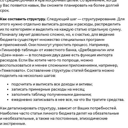
со среднесрочных и краткосрочных целей. Со временем, когда
у Вас появится навык, Вы сможете планировать на более долгий
срок.
Как составить структуру.
Следующий шаг — структурирование. Для
этого нужно отдельно выписать доходы и расходы, распределить
их по категориям и выделить на каждую статью отдельную сумму.
Поначалу звучит довольно сложно, но, к счастью, для ведения
бюджета существует множество специальных программ
и приложений. Они помогут упростить процесс. Например,
«Тинькофф-таблица» от известного банка, «Дребеденьги» или
«Дзен-мани» — в последних двух даже есть функция импорта
расходов. Если Вы хотите чего-то попроще, можно
воспользоваться и менее сложными приложениями, например,
«Тяжеловато». Составление структуры статей бюджета можно
поделить на несколько шагов:
подсчитать и выписать все доходы и активы;
записать примерные расходы на месяц;
заполнить таблицу полученными данными;
ежедневно записывать в нее все, на что Вы тратите средства.
Как детализировать структуру, зависит от Ваших потребностей.
Наиболее часто статьи личного бюджета делят на обязательные
и необязательные, а также на постоянные, эпизодические
и экстренные.