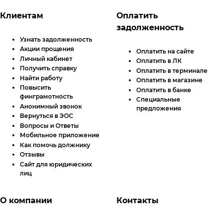
Футер сайта
Клиентам
Оплатить
задолженность
Узнать задолженность
Акции прощения
Оплатить на сайте
Личный кабинет
Оплатить в
ЛК
Получить справку
Оплатить в терминале
Найти работу
Оплатить в магазине
Повысить
Оплатить в банке
финграмотность
Специальные
Анонимный звонок
предложения
Вернуться в ЭОС
Вопросы и Ответы
Мобильное приложение
Как помочь должнику
Отзывы
Сайт для юридических
лиц
О компании
Контакты