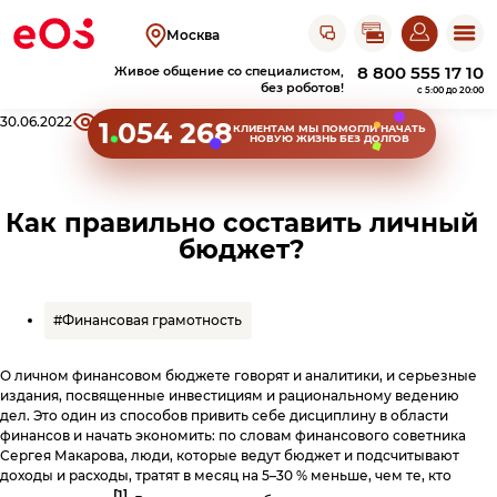
Открыть чат с ЭОС
Москва
8 800 555 17 10
Живое общение со специалистом,
без роботов!
c 5:00 до 20:00
Хлебные крошки сайта
30.06.2022
23769
Поделиться
1 054 268
КЛИЕНТАМ
МЫ ПОМОГЛИ НАЧАТЬ
НОВУЮ ЖИЗНЬ БЕЗ ДОЛГОВ
Клиентам
Оплатить
Как правильно составить личный
Узнать задолженность
задолженность
бюджет?
Пришел исполнительный лист
Акции прощения
Оплатить на сайте
О компании
Личный кабинет
Оплатить в
ЛК
#Финансовая грамотность
Получить справку
Оплатить в СберБанк Онлайн
Об ЭОС Россия
Контакты
О личном финансовом бюджете говорят и аналитики, и серьезные
История компании
Оплатить в терминале
издания, посвященные инвестициям и рациональному ведению
Найти работу
дел. Это один из способов привить себе дисциплину в области
Оплатить в магазине
Адреса офисов
Сайт для юридических лиц
Повысить финграмотность
Карьера в ЭОС
финансов и начать экономить: по словам финансового советника
и терминалов
Анонимный звонок
Сергея Макарова, люди, которые ведут бюджет и подсчитывают
Документы
Реквизиты
Оплатить в банке
Вернуться в ЭОС
доходы и расходы, тратят в месяц на 5–30 % меньше, чем те, кто
[1]