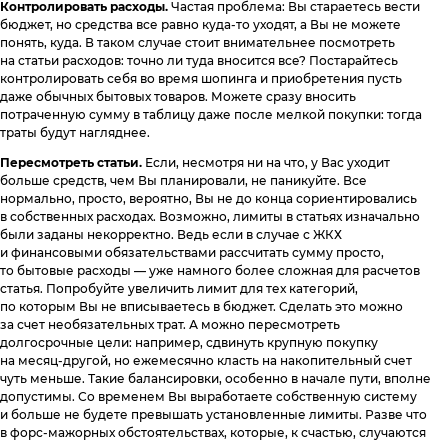
Контролировать расходы.
Частая проблема: Вы стараетесь вести
бюджет, но средства все равно куда-то уходят, а Вы не можете
понять, куда. В таком случае стоит внимательнее посмотреть
на статьи расходов: точно ли туда вносится все? Постарайтесь
контролировать себя во время шопинга и приобретения пусть
даже обычных бытовых товаров. Можете сразу вносить
потраченную сумму в таблицу даже после мелкой покупки: тогда
траты будут нагляднее.
Пересмотреть статьи.
Если, несмотря ни на что, у Вас уходит
больше средств, чем Вы планировали, не паникуйте. Все
нормально, просто, вероятно, Вы не до конца сориентировались
в собственных расходах. Возможно, лимиты в статьях изначально
были заданы некорректно. Ведь если в случае с ЖКХ
и финансовыми обязательствами рассчитать сумму просто,
то бытовые расходы — уже намного более сложная для расчетов
статья. Попробуйте увеличить лимит для тех категорий,
по которым Вы не вписываетесь в бюджет. Сделать это можно
за счет необязательных трат. А можно пересмотреть
долгосрочные цели: например, сдвинуть крупную покупку
на месяц-другой, но ежемесячно класть на накопительный счет
чуть меньше. Такие балансировки, особенно в начале пути, вполне
допустимы. Со временем Вы выработаете собственную систему
и больше не будете превышать установленные лимиты. Разве что
в форс-мажорных обстоятельствах, которые, к счастью, случаются