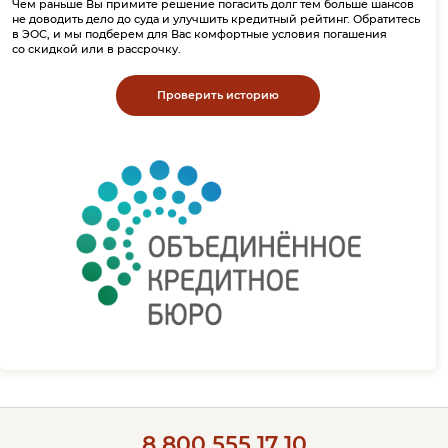
Чем раньше Вы примите решение погасить долг тем больше шансов
не доводить дело до суда и улучшить кредитный рейтинг. Обратитесь
в ЭОС, и мы подберем для Вас комфортные условия погашения
со скидкой или в рассрочку.
Проверить историю
8 800 555 17 10