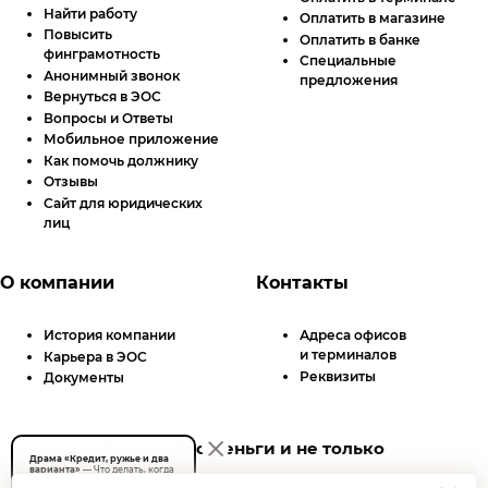
Найти работу
Оплатить в магазине
Повысить
Оплатить в банке
финграмотность
Специальные
Анонимный звонок
предложения
Вернуться в ЭОС
Вопросы и Ответы
Мобильное приложение
Как помочь должнику
Отзывы
Сайт для юридических
лиц
О компании
Контакты
История компании
Адреса офисов
и терминалов
Карьера в ЭОС
Реквизиты
Документы
Советы про деньги и не только
Драма «Кредит, ружье и два
варианта»
— Что делать, когда
позвонили коллекторы?