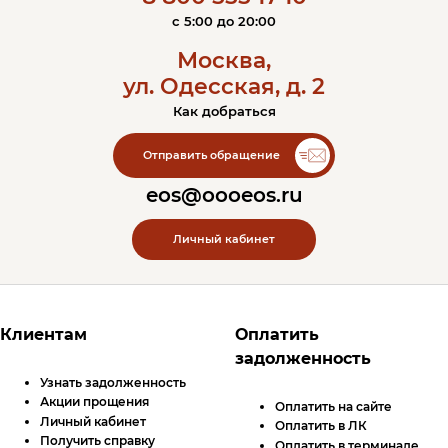
c 5:00 до 20:00
Москва,
ул. Одесская, д. 2
Как добраться
Контакты ЭОС
Отправить обращение
eos@oooeos.ru
Личный кабинет
Футер сайта
Клиентам
Оплатить
задолженность
Узнать задолженность
Акции прощения
Оплатить на сайте
Личный кабинет
Оплатить в
ЛК
Получить справку
Оплатить в терминале