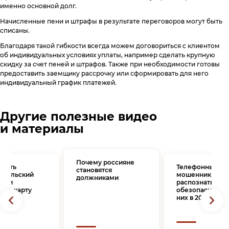
именно основной долг.
Начисленные пени и штрафы в результате переговоров могут быть
списаны.
Благодаря такой гибкости всегда можем договориться с клиентом
об индивидуальных условиях уплаты, например сделать крупную
скидку за счет пеней и штрафов. Также при необходимости готовы
предоставить заемщику рассрочку или сформировать для него
индивидуальный график платежей.
Другие полезные видео
и материалы
Почему россияне
брать
Телефонные
становятся
ительский
мошенники: ка
должниками
 или
распознать и
ную карту
обезопасить се
них в 2025 году