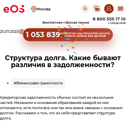
Открыть чат с ЭОС
Москва
8 800 555 17 10
Бесплатная горячая линия
c 5:00 до 20:00
Хлебные крошки сайта
25.07.2023
7390
Поделиться
1 053 839
КЛИЕНТАМ
МЫ ПОМОГЛИ НАЧАТЬ
НОВУЮ ЖИЗНЬ БЕЗ ДОЛГОВ
Клиентам
Оплатить
Структура долга. Какие бывают
Узнать задолженность
задолженность
различия в задолженности?
Пришел исполнительный лист
Акции прощения
Оплатить на сайте
О компании
Личный кабинет
Оплатить в
ЛК
#Финансовая грамотность
Получить справку
Оплатить в СберБанк Онлайн
Об ЭОС Россия
Контакты
Кредиторская задолженность обычно состоит из нескольких
История компании
Оплатить в терминале
частей. Механизм и основания образования каждой из них
Найти работу
отличаются, хотя почти все они так или иначе связаны с основным
Оплатить в магазине
Адреса офисов
Сайт для юридических лиц
Повысить финграмотность
Карьера в ЭОС
долгом. Расскажем о том, что из себя представляет структура
и терминалов
Анонимный звонок
долга.
Документы
Реквизиты
Оплатить в банке
Вернуться в ЭОС