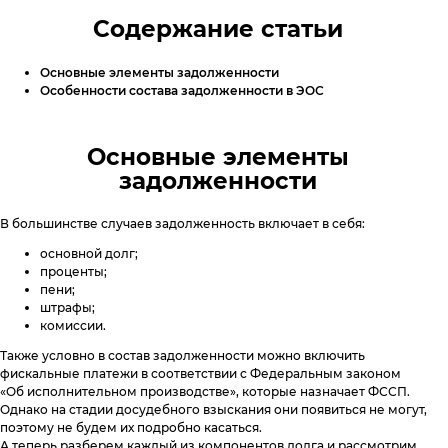
Специальные предложения
Поднять кредитный рейтинг
Горячая линия
Содержание статьи
8 800 555 17 10
c 5:00 до 20:00
Анонимный звонок
Вопросы и Ответы
Основные элементы задолженности
8 800 775 02 04
c 8:00 до 17:00
Особенности состава задолженности в ЭОС
Мобильное приложение
Звонок юристу
(судебная стадия взыскания)
Как помочь должнику
8 800 555 98 17
c 5:00 до 18:00
Отзывы
Основные элементы
ЭОС в СМИ
Юридический адрес:
задолженности
117638, г. Москва, ул. Одесская,
д. 2, помещение 1/12
В большинстве случаев задолженность включает в себя:
Отправить обращение
основной долг;
проценты;
пени;
eos@oooeos.ru
штрафы;
комиссии.
Также условно в состав задолженности можно включить
фискальные платежи в соответствии с Федеральным законом
«Об исполнительном производстве», которые назначает ФССП.
Однако на стадии досудебного взыскания они появиться не могут,
поэтому не будем их подробно касаться.
А теперь разберем каждый из компонентов долга и рассмотрим,