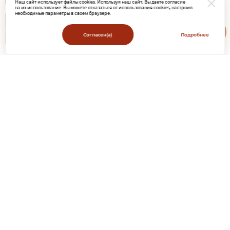
Наш сайт использует файлы cookies. Используя наш сайт, Вы даете согласие
на их использование. Вы можете отказаться от использования cookies, настроив
необходимые параметры в своем браузере.
Ответим
на вопросы
Согласен(а)
Подробнее
здесь
Получите книгу
«Как сэкономить, накопить и заработать:
8 несказочных хитростей»
при подписке на e-mail рассылку
ООО
ПКО «ЭОС» Регистрационный номер записи в государственном